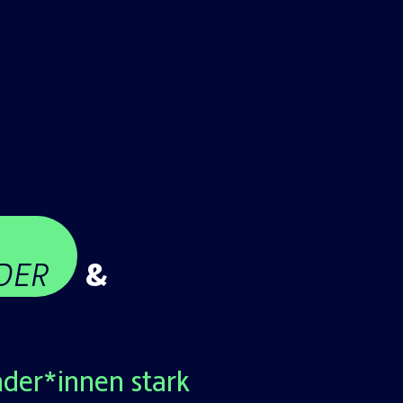
DER
&
nder*innen stark