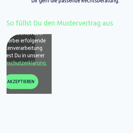
Dir gern die passende Rechtsberatung.
Mit Klick auf
Akzeptieren“ lädt ein
So füllst Du den Mustervertrag aus
YouTube Video.
Informationen über
ie hierbei erfolgende
Datenverarbeitung
indest Du in unserer
tenschutzerklärung.
AKZEPTIEREN